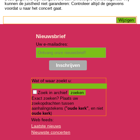
kunnen de juistheid niet garanderen: Controleer altijd de gegevens
voordat u naar het concert gaat.
Nieuwsbrief
Uw e-mailadres:
Wat of waar zoekt u:
Zoek in archief
Exact zoeken? Plaats uw
zoekopdrachten tussen
aanhalingstekens (
"oude kerk"
, en niet
oude kerk
)
Web feeds:
Laatste nieuws
Nieuwste concerten