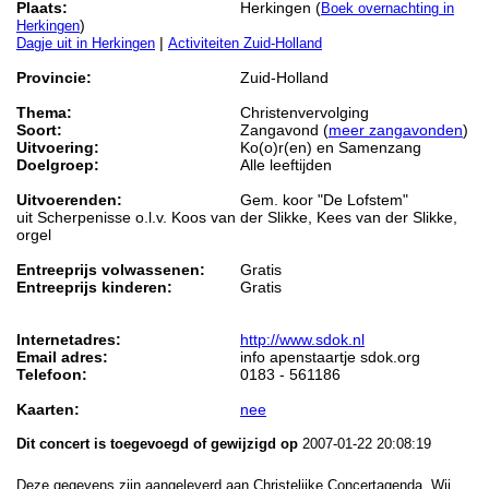
Plaats:
Herkingen (
Boek overnachting in
)
Herkingen
|
Dagje uit in Herkingen
Activiteiten Zuid-Holland
Provincie:
Zuid-Holland
Thema:
Christenvervolging
Soort:
Zangavond (
meer zangavonden
)
Uitvoering:
Ko(o)r(en) en Samenzang
Doelgroep:
Alle leeftijden
Uitvoerenden:
Gem. koor "De Lofstem"
uit Scherpenisse o.l.v. Koos van der Slikke, Kees van der Slikke,
orgel
Entreeprijs volwassenen:
Gratis
Entreeprijs kinderen:
Gratis
Internetadres:
http://www.sdok.nl
Email adres:
info apenstaartje sdok.org
Telefoon:
0183 - 561186
Kaarten:
nee
Dit concert is toegevoegd of gewijzigd op
2007-01-22 20:08:19
Deze gegevens zijn aangeleverd aan Christelijke Concertagenda. Wij