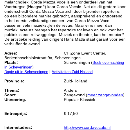
melancholiek. Corda Mezza Voce is een onderdeel van het
Voorburgse (Haagse?) koor Corda Vocale. Net als dit grotere koor
onderscheidt Corda Mezza Voce zich door bijzonder repertoire,
op een bijzondere manier gebracht, aansprekend en ontroerend.
In het eerste zelfstandige concert van Corda Mezza Voce
passeren vele muziekstijlen de revue. Maar er is meer dan
muziek: acteurs brengen het repertoire tot leven en ook voor het
publiek is een rol weggelegd. Muziek en theater, kan het mooier?
De artistieke leiding van dirigent Hans Matla staat garant voor een
verbluffende avond.
Adres:
CHiZone Event Center,
Berkenboschblokstraat 9a, Scheveningen
Plaats:
Scheveningen (
Boek overnachting
)
in Scheveningen
|
Dagje uit in Scheveningen
Activiteiten Zuid-Holland
Provincie:
Zuid-Holland
Thema:
Anders
Soort:
Zangavond (
meer zangavonden
)
Uitvoering:
Populair Klassiek
Entreeprijs:
€ 17,50
Internetadres:
http://www.cordavocale.nl