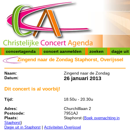
concertagenda
concert aanmelden
zoeken
dagje uit
Zingend naar de Zondag Staphorst, Overijssel
Naam:
Zingend naar de Zondag
Datum:
26 januari 2013
Dit concert is al voorbij!
Tijd:
18.50u - 20.30u
Adres:
Churchilllaan 2
Postcode:
7951AJ
Plaats:
Staphorst (
Boek overnachting in
)
Staphorst
|
Dagje uit in Staphorst
Activiteiten Overijssel