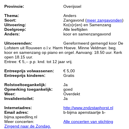
Provincie:
Overijssel
Thema:
Anders
Soort:
Zangavond (
meer zangavonden
)
Uitvoering:
Ko(o)r(en) en Samenzang
Doelgroep:
Alle leeftijden
Anders:
koor en samenzangavond
Uitvoerenden:
Gereformeerd gemengd koor De
Lofstem uit Rouveen o.l.v. Harm Hoeve. Minne Veldman: beg.
koor en samenzang op piano en orgel. Aanvang: 18.50 uur. Kerk
open 18.15 uur.
Entree: € 5,-- p.p. knd. tot 12 jaar vrij.
Entreeprijs volwassenen:
€ 5,00
Entreeprijs kinderen:
Gratis
Rolstoeltoegankelijk:
Ja
Opmerking toegankelijk:
goed
Weer:
Overdekt
Invalidentoilet:
Ja
Internetadres:
http://www.zndzstaphorst.nl
Email adres:
b-bijma apenstaartje b-
bijma.speedlinq.nl
Meer concerten:
Alle concerten van stichting
Zingend naar de Zondag.