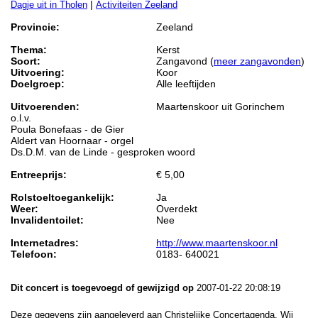
|
Dagje uit in Tholen
Activiteiten Zeeland
Provincie:
Zeeland
Thema:
Kerst
Soort:
Zangavond (
meer zangavonden
)
Uitvoering:
Koor
Doelgroep:
Alle leeftijden
Uitvoerenden:
Maartenskoor uit Gorinchem
o.l.v.
Poula Bonefaas - de Gier
Aldert van Hoornaar - orgel
Ds.D.M. van de Linde - gesproken woord
Entreeprijs:
€ 5,00
Rolstoeltoegankelijk:
Ja
Weer:
Overdekt
Invalidentoilet:
Nee
Internetadres:
http://www.maartenskoor.nl
Telefoon:
0183- 640021
Dit concert is toegevoegd of gewijzigd op
2007-01-22 20:08:19
Deze gegevens zijn aangeleverd aan Christelijke Concertagenda. Wij