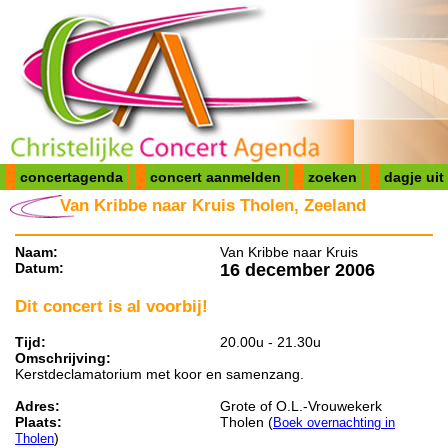
concertagenda
concert aanmelden
zoeken
dagje uit
Van Kribbe naar Kruis Tholen, Zeeland
Naam:
Van Kribbe naar Kruis
Datum:
16 december 2006
Dit concert is al voorbij!
Tijd:
20.00u - 21.30u
Omschrijving:
Kerstdeclamatorium met koor en samenzang.
Adres:
Grote of O.L.-Vrouwekerk
Plaats:
Tholen (
Boek overnachting in
)
Tholen