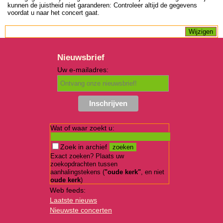
kunnen de juistheid niet garanderen: Controleer altijd de gegevens
voordat u naar het concert gaat.
Nieuwsbrief
Uw e-mailadres:
Wat of waar zoekt u:
Zoek in archief
Exact zoeken? Plaats uw
zoekopdrachten tussen
aanhalingstekens (
"oude kerk"
, en niet
oude kerk
)
Web feeds:
Laatste nieuws
Nieuwste concerten