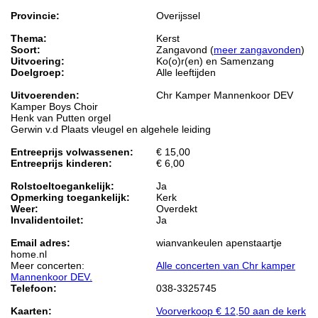
Provincie:
Overijssel
Thema:
Kerst
Soort:
Zangavond (
meer zangavonden
)
Uitvoering:
Ko(o)r(en) en Samenzang
Doelgroep:
Alle leeftijden
Uitvoerenden:
Chr Kamper Mannenkoor DEV
Kamper Boys Choir
Henk van Putten orgel
Gerwin v.d Plaats vleugel en algehele leiding
Entreeprijs volwassenen:
€ 15,00
Entreeprijs kinderen:
€ 6,00
Rolstoeltoegankelijk:
Ja
Opmerking toegankelijk:
Kerk
Weer:
Overdekt
Invalidentoilet:
Ja
Email adres:
wianvankeulen apenstaartje
home.nl
Meer concerten:
Alle concerten van Chr kamper
Mannenkoor DEV.
Telefoon:
038-3325745
Kaarten:
Voorverkoop € 12,50 aan de kerk