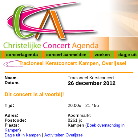
concertagenda
concert aanmelden
zoeken
dagje uit
Tracioneel Kerstconcert Kampen, Overijssel
Naam:
Tracioneel Kerstconcert
Datum:
26 december 2012
Dit concert is al voorbij!
Tijd:
20.00u - 21.45u
Adres:
Koornmarkt
Postcode:
8261 jx
Plaats:
Kampen (
Boek overnachting in
)
Kampen
|
Dagje uit in Kampen
Activiteiten Overijssel