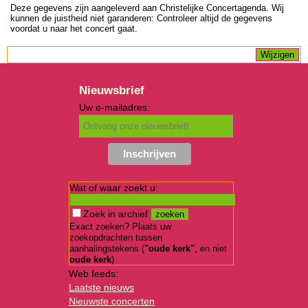
Deze gegevens zijn aangeleverd aan Christelijke Concertagenda. Wij
kunnen de juistheid niet garanderen: Controleer altijd de gegevens
voordat u naar het concert gaat.
Nieuwsbrief
Uw e-mailadres:
Wat of waar zoekt u:
Zoek in archief
Exact zoeken? Plaats uw
zoekopdrachten tussen
aanhalingstekens (
"oude kerk"
, en niet
oude kerk
)
Web feeds:
Laatste nieuws
Nieuwste concerten