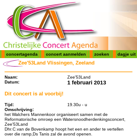
concertagenda
concert aanmelden
zoeken
dagje uit
Zee'53Land Vlissingen, Zeeland
Naam:
Zee'53Land
Datum:
1 februari 2013
Dit concert is al voorbij!
Tijd:
19.30u - u
Omschrijving:
het Walchers Mannenkoor organiseert samen met de
Reformatorische omroep een Watersnoodherdenkingsconcert,
Zee'53Land
Dhr.C.van de Bovenkamp hoopt het een en ander te vertellen
over die ramp,Ds Tanis zal de avond openen.