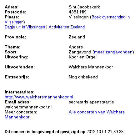
Adres:
Sint.Jacobskerk
Postcode:
4381 HK
Plaats:
Vlissingen (
Boek overnachting in
)
Vlissingen
|
Dagje uit in Vlissingen
Activiteiten Zeeland
Provincie:
Zeeland
Thema:
Anders
Soort:
Zangavond (
meer zangavonden
)
Uitvoering:
Koor en Orgel
Uitvoerenden:
Walchers Mannenkoor
Entreeprijs:
Nog onbekend
Internetadres:
http://www.walchersmannenkoor.nl
Email adres:
secretaris apenstaartje
walchersmannenkoor.nl
Meer concerten:
Alle concerten van Walchers
Mannenkoor.
Dit concert is toegevoegd of gewijzigd op
2012-10-01 21:39:33