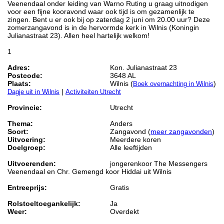
Veenendaal onder leiding van Warno Ruting u graag uitnodigen
voor een fijne kooravond waar ook tijd is om gezamenlijk te
zingen. Bent u er ook bij op zaterdag 2 juni om 20.00 uur? Deze
zomerzangavond is in de hervormde kerk in Wilnis (Koningin
Julianastraat 23). Allen heel hartelijk welkom!
1
Adres:
Kon. Julianastraat 23
Postcode:
3648 AL
Plaats:
Wilnis (
)
Boek overnachting in Wilnis
|
Dagje uit in Wilnis
Activiteiten Utrecht
Provincie:
Utrecht
Thema:
Anders
Soort:
Zangavond (
meer zangavonden
)
Uitvoering:
Meerdere koren
Doelgroep:
Alle leeftijden
Uitvoerenden:
jongerenkoor The Messengers
Veenendaal en Chr. Gemengd koor Hiddai uit Wilnis
Entreeprijs:
Gratis
Rolstoeltoegankelijk:
Ja
Weer:
Overdekt