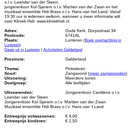
o.l.v. Leander van der Steen;
jongerenkoor Kol-Sjariem o.l.v. Martien van der Zwan en het
muzikaal ensemble Hidi Brass o.l.v. Hans van het Land. Vanaf
19:30 uur is iedereen welkom, wanneer u meer informatie wilt
over Kliniek Hidi: www.kliniekhidi.nl
Adres:
Oude Kerk, Dorpsstraat 34
Postcode:
6741AL
Plaats:
Lunteren (
Boek overnachting in
)
Lunteren
|
Dagje uit in Lunteren
Activiteiten Gelderland
Provincie:
Gelderland
Thema:
Pinksteren
Soort:
Zangavond (
meer zangavonden
)
Uitvoering:
Meerdere koren
Doelgroep:
Alle leeftijden
Uitvoerenden:
Jongerenkoor Cantilene o.l.v.
Leander van der Steen
Jongerenkoor Kol-Sjariem o.l.v. Martien van der Zwan
Muzikaal ensemble Hidi Brass o.l.v. Hans van 't Land
Entreeprijs volwassenen:
€ 4,00
Entreeprijs kinderen:
€ 2,50