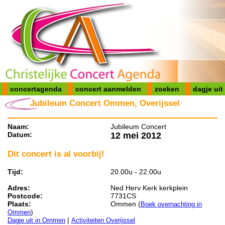
concertagenda
concert aanmelden
zoeken
dagje uit
Jubileum Concert Ommen, Overijssel
Naam:
Jubileum Concert
Datum:
12 mei 2012
Dit concert is al voorbij!
Tijd:
20.00u - 22.00u
Adres:
Ned Herv Kerk kerkplein
Postcode:
7731CS
Plaats:
Ommen (
Boek overnachting in
)
Ommen
|
Dagje uit in Ommen
Activiteiten Overijssel