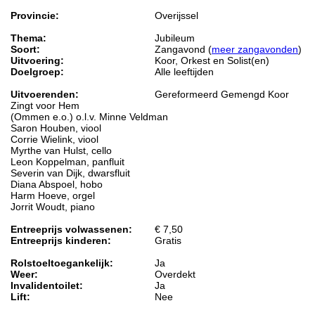
Provincie:
Overijssel
Thema:
Jubileum
Soort:
Zangavond (
meer zangavonden
)
Uitvoering:
Koor, Orkest en Solist(en)
Doelgroep:
Alle leeftijden
Uitvoerenden:
Gereformeerd Gemengd Koor
Zingt voor Hem
(Ommen e.o.) o.l.v. Minne Veldman
Saron Houben, viool
Corrie Wielink, viool
Myrthe van Hulst, cello
Leon Koppelman, panfluit
Severin van Dijk, dwarsfluit
Diana Abspoel, hobo
Harm Hoeve, orgel
Jorrit Woudt, piano
Entreeprijs volwassenen:
€ 7,50
Entreeprijs kinderen:
Gratis
Rolstoeltoegankelijk:
Ja
Weer:
Overdekt
Invalidentoilet:
Ja
Lift:
Nee