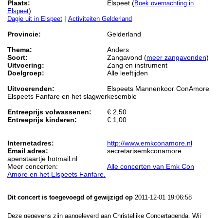
Plaats:
Elspeet (
Boek overnachting in
)
Elspeet
|
Dagje uit in Elspeet
Activiteiten Gelderland
Provincie:
Gelderland
Thema:
Anders
Soort:
Zangavond (
meer zangavonden
)
Uitvoering:
Zang en instrument
Doelgroep:
Alle leeftijden
Uitvoerenden:
Elspeets Mannenkoor ConAmore
Elspeets Fanfare en het slagwerkesemble
Entreeprijs volwassenen:
€ 2,50
Entreeprijs kinderen:
€ 1,00
Internetadres:
http://www.emkconamore.nl
Email adres:
secretarisemkconamore
apenstaartje hotmail.nl
Meer concerten:
Alle concerten van Emk Con
Amore en het Elspeets Fanfare.
Dit concert is toegevoegd of gewijzigd op
2011-12-01 19:06:58
Deze gegevens zijn aangeleverd aan Christelijke Concertagenda. Wij