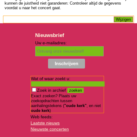
kunnen de juistheid niet garanderen: Controleer altijd de gegevens
voordat u naar het concert gaat.
Nieuwsbrief
Uw e-mailadres:
Wat of waar zoekt u:
Zoek in archief
Exact zoeken? Plaats uw
zoekopdrachten tussen
aanhalingstekens (
"oude kerk"
, en niet
oude kerk
)
Web feeds:
Laatste nieuws
Nieuwste concerten