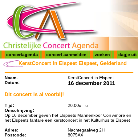
concertagenda
concert aanmelden
zoeken
dagje uit
KerstConcert in Elspeet Elspeet, Gelderland
Naam:
KerstConcert in Elspeet
Datum:
16 december 2011
Dit concert is al voorbij!
Tijd:
20.00u - u
Omschrijving:
Op 16 december geven het Elspeets Mannenkoor Con Amore en
het Elspeets fanfare een kerstconcert in het Kulturhus te Elspeet
Adres:
Nachtegaalweg 2H
Postcode:
8075AX