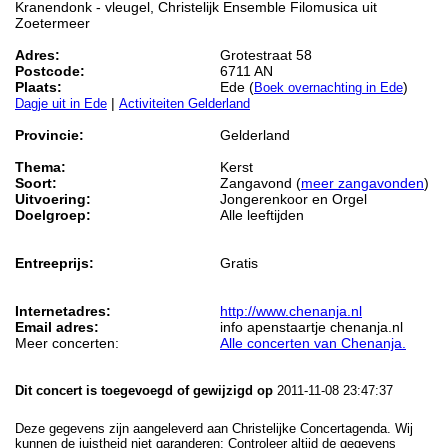
Kranendonk - vleugel, Christelijk Ensemble Filomusica uit
Zoetermeer
Adres:
Grotestraat 58
Postcode:
6711 AN
Plaats:
Ede (
)
Boek overnachting in Ede
|
Dagje uit in Ede
Activiteiten Gelderland
Provincie:
Gelderland
Thema:
Kerst
Soort:
Zangavond (
meer zangavonden
)
Uitvoering:
Jongerenkoor en Orgel
Doelgroep:
Alle leeftijden
Entreeprijs:
Gratis
Internetadres:
http://www.chenanja.nl
Email adres:
info apenstaartje chenanja.nl
Meer concerten:
Alle concerten van Chenanja.
Dit concert is toegevoegd of gewijzigd op
2011-11-08 23:47:37
Deze gegevens zijn aangeleverd aan Christelijke Concertagenda. Wij
kunnen de juistheid niet garanderen: Controleer altijd de gegevens