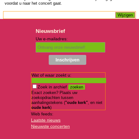
voordat u naar het concert gaat.
Nieuwsbrief
Uw e-mailadres:
Wat of waar zoekt u:
Zoek in archief
Exact zoeken? Plaats uw
zoekopdrachten tussen
aanhalingstekens (
"oude kerk"
, en niet
oude kerk
)
Web feeds:
Laatste nieuws
Nieuwste concerten