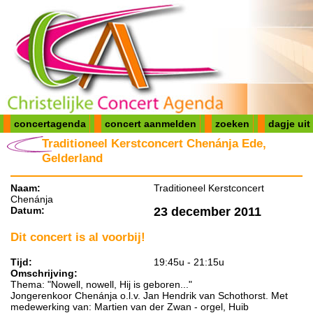
concertagenda
concert aanmelden
zoeken
dagje uit
Traditioneel Kerstconcert Chenánja Ede,
Gelderland
Naam:
Traditioneel Kerstconcert
Chenánja
Datum:
23 december 2011
Dit concert is al voorbij!
Tijd:
19:45u - 21:15u
Omschrijving:
Thema: "Nowell, nowell, Hij is geboren..."
Jongerenkoor Chenánja o.l.v. Jan Hendrik van Schothorst. Met
medewerking van: Martien van der Zwan - orgel, Huib