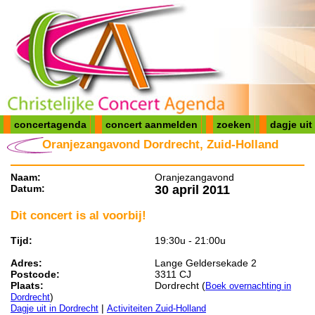
concertagenda
concert aanmelden
zoeken
dagje uit
Oranjezangavond Dordrecht, Zuid-Holland
Naam:
Oranjezangavond
Datum:
30 april 2011
Dit concert is al voorbij!
Tijd:
19:30u - 21:00u
Adres:
Lange Geldersekade 2
Postcode:
3311 CJ
Plaats:
Dordrecht (
Boek overnachting in
)
Dordrecht
|
Dagje uit in Dordrecht
Activiteiten Zuid-Holland