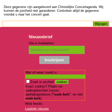
Deze gegevens zijn aangeleverd aan Christelijke Concertagenda. Wij
kunnen de juistheid niet garanderen: Controleer altijd de gegevens
voordat u naar het concert gaat.
Nieuwsbrief
Uw e-mailadres:
Wat of waar zoekt u:
Zoek in archief
Exact zoeken? Plaats uw
zoekopdrachten tussen
aanhalingstekens (
"oude kerk"
, en niet
oude kerk
)
Web feeds:
Laatste nieuws