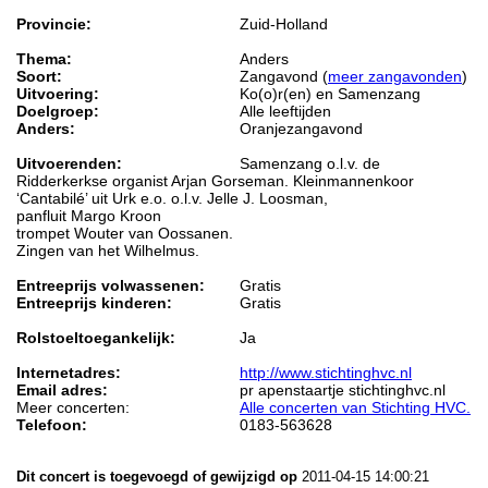
Provincie:
Zuid-Holland
Thema:
Anders
Soort:
Zangavond (
meer zangavonden
)
Uitvoering:
Ko(o)r(en) en Samenzang
Doelgroep:
Alle leeftijden
Anders:
Oranjezangavond
Uitvoerenden:
Samenzang o.l.v. de
Ridderkerkse organist Arjan Gorseman. Kleinmannenkoor
‘Cantabilé’ uit Urk e.o. o.l.v. Jelle J. Loosman,
panfluit Margo Kroon
trompet Wouter van Oossanen.
Zingen van het Wilhelmus.
Entreeprijs volwassenen:
Gratis
Entreeprijs kinderen:
Gratis
Rolstoeltoegankelijk:
Ja
Internetadres:
http://www.stichtinghvc.nl
Email adres:
pr apenstaartje stichtinghvc.nl
Meer concerten:
Alle concerten van Stichting HVC.
Telefoon:
0183-563628
Dit concert is toegevoegd of gewijzigd op
2011-04-15 14:00:21