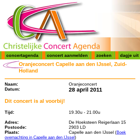
concertagenda
concert aanmelden
zoeken
dagje uit
Oranjeconcert Capelle aan den IJssel, Zuid-
Holland
Naam:
Oranjeconcert
Datum:
28 april 2011
Dit concert is al voorbij!
Tijd:
19.30u - 21.00u
Adres:
De Hoeksteen Reigerlaan 15
Postcode:
2903 LD
Plaats:
Capelle aan den IJssel (
Boek
)
overnachting in Capelle aan den IJssel