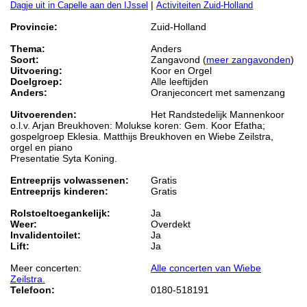
|
Dagje uit in Capelle aan den IJssel
Activiteiten Zuid-Holland
Provincie:
Zuid-Holland
Thema:
Anders
Soort:
Zangavond (
meer zangavonden
)
Uitvoering:
Koor en Orgel
Doelgroep:
Alle leeftijden
Anders:
Oranjeconcert met samenzang
Uitvoerenden:
Het Randstedelijk Mannenkoor
o.l.v. Arjan Breukhoven: Molukse koren: Gem. Koor Efatha;
gospelgroep Eklesia. Matthijs Breukhoven en Wiebe Zeilstra,
orgel en piano
Presentatie Syta Koning.
Entreeprijs volwassenen:
Gratis
Entreeprijs kinderen:
Gratis
Rolstoeltoegankelijk:
Ja
Weer:
Overdekt
Invalidentoilet:
Ja
Lift:
Ja
Meer concerten:
Alle concerten van Wiebe
Zeilstra.
Telefoon:
0180-518191