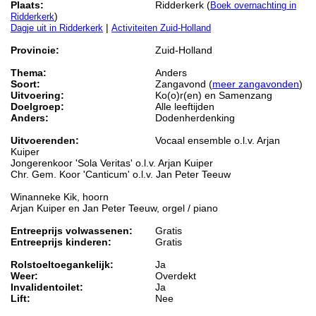
Plaats:
Ridderkerk (
Boek overnachting in
)
Ridderkerk
|
Dagje uit in Ridderkerk
Activiteiten Zuid-Holland
Provincie:
Zuid-Holland
Thema:
Anders
Soort:
Zangavond (
meer zangavonden
)
Uitvoering:
Ko(o)r(en) en Samenzang
Doelgroep:
Alle leeftijden
Anders:
Dodenherdenking
Uitvoerenden:
Vocaal ensemble o.l.v. Arjan
Kuiper
Jongerenkoor 'Sola Veritas' o.l.v. Arjan Kuiper
Chr. Gem. Koor 'Canticum' o.l.v. Jan Peter Teeuw
Winanneke Kik, hoorn
Arjan Kuiper en Jan Peter Teeuw, orgel / piano
Entreeprijs volwassenen:
Gratis
Entreeprijs kinderen:
Gratis
Rolstoeltoegankelijk:
Ja
Weer:
Overdekt
Invalidentoilet:
Ja
Lift:
Nee