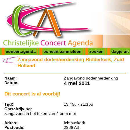
concertagenda
concert aanmelden
zoeken
dagje uit
Zangavond dodenherdenking Ridderkerk, Zuid-
Holland
Naam:
Zangavond dodenherdenking
Datum:
4 mei 2011
Dit concert is al voorbij!
Tijd:
19:45u - 21:15u
Omschrijving:
zangavond in het teken van 4 en 5 mei
Adres:
Ichthuskerk
Postcode:
2986 AB