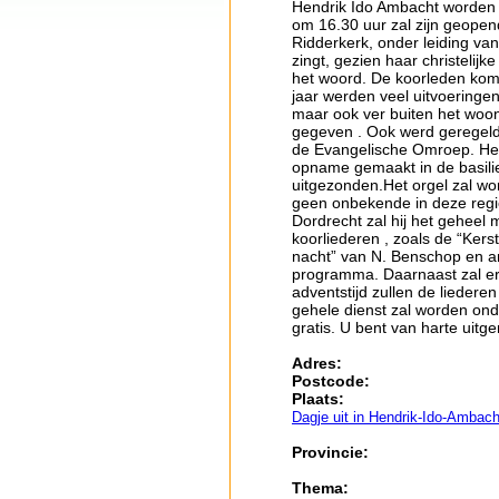
Hendrik Ido Ambacht worden 
om 16.30 uur zal zijn geopen
Ridderkerk, onder leiding van
zingt, gezien haar christelijk
het woord. De koorleden kom
jaar werden veel uitvoeringe
maar ook ver buiten het woon
gegeven . Ook werd geregeld
de Evangelische Omroep. Het 
opname gemaakt in de basilie
uitgezonden.Het orgel zal w
geen onbekende in deze regio 
Dordrecht zal hij het gehee
koorliederen , zoals de “Kerst
nacht” van N. Benschop en an
programma. Daarnaast zal er
adventstijd zullen de lieder
gehele dienst zal worden on
gratis. U bent van harte uitg
Adres:
Postcode:
Plaats:
Dagje uit in Hendrik-Ido-Ambach
Provincie:
Thema: