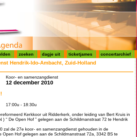
elden
zoeken
dagje uit
ticketjames
concertarchief
nst Hendrik-Ido-Ambacht, Zuid-Holland
Koor- en samenzangdienst
12 december 2010
!
17:00u - 18:30u
formeerd Kerkkoor uit Ridderkerk, onder leiding van Bert Kruis in
 ) “ De Open Hof ” gelegen aan de Schildmanstraat 72 te Hendrik
 zal de 27e koor- en samenzangdienst gehouden in de
 Open Hof gelegen aan de Schildmanstraat 72a, 3342 BS te