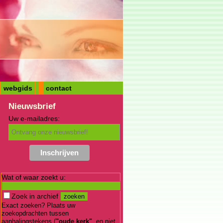
webgids
contact
Nieuwsbrief
Uw e-mailadres:
Wat of waar zoekt u:
Zoek in archief
Exact zoeken? Plaats uw
zoekopdrachten tussen
aanhalingstekens (
"oude kerk"
, en niet