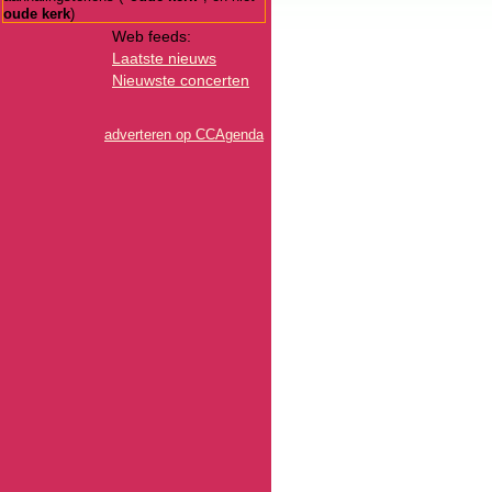
oude kerk
)
Web feeds:
Laatste nieuws
Nieuwste concerten
adverteren op CCAgenda