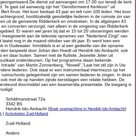
georganiseerd.De dienst zal aanvangen om 17.00 uur terwijl de kerk
d. Te gast zal aanwezig zijn het “Gereformeerd Kerkkoor” uit
 Bert Kruis. Het koor bestaat 43 jaar en telt ruim 100 leden. Het koor
e achtergrond, hoofdzakelijk geestelijke liederen in de ruimste zin van
en uit de gemeente Ridderkerk en omstreken. In de afgelopen 43
n en concerten verzorgd, niet alleen in de omgeving van Ridderkerk
gebied. Er waren wel jaren bij dat er 15 tot 20 uitvoeringen werden
 meegewerkt aan de televisie opnames van “Nederland Zingt” van
laatst nog in de maand oktober van dit jaar. Er werd toen een
k in Oudewater. Inmiddels is er al een gedeelte van die opname
orden bespeeld door Johan den Hoedt uit Hendrik Ido Ambacht. ook
en daar buiten. Samen met de fluitiste, Jeanette Jelier uit
l muzikaal ondersteunen. Op het programma staan bekende
 Intrade” van Martin Zonnenberg, “Nowell”,”Laat het stil zijn in Uw
dere liederen. Ook staat er een instrumentaal intermezzo op het
 ruimschoots gelegenheid zijn om samen liederen te zingen. In deze
en ook met de op handen zijnde kerstdagen een relatie hebben. De
dersteund doormiddel van een beamer/dia presentatie. De toegang is
enodigd
Schildmanstraat 72a
3342 BS
Hendrik-Ido-Ambacht (
)
Boek overnachting in Hendrik-Ido-Ambacht
|
t
Activiteiten Zuid-Holland
Zuid-Holland
Anders