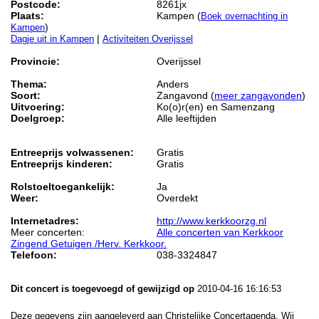
Postcode:
8261jx
Plaats:
Kampen (
Boek overnachting in
)
Kampen
|
Dagje uit in Kampen
Activiteiten Overijssel
Provincie:
Overijssel
Thema:
Anders
Soort:
Zangavond (
meer zangavonden
)
Uitvoering:
Ko(o)r(en) en Samenzang
Doelgroep:
Alle leeftijden
Entreeprijs volwassenen:
Gratis
Entreeprijs kinderen:
Gratis
Rolstoeltoegankelijk:
Ja
Weer:
Overdekt
Internetadres:
http://www.kerkkoorzg.nl
Meer concerten:
Alle concerten van Kerkkoor
Zingend Getuigen /Herv. Kerkkoor.
Telefoon:
038-3324847
Dit concert is toegevoegd of gewijzigd op
2010-04-16 16:16:53
Deze gegevens zijn aangeleverd aan Christelijke Concertagenda. Wij