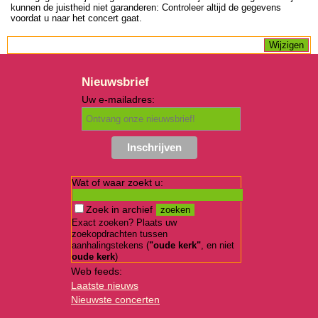
kunnen de juistheid niet garanderen: Controleer altijd de gegevens
voordat u naar het concert gaat.
Nieuwsbrief
Uw e-mailadres:
Wat of waar zoekt u:
Zoek in archief
Exact zoeken? Plaats uw
zoekopdrachten tussen
aanhalingstekens (
"oude kerk"
, en niet
oude kerk
)
Web feeds:
Laatste nieuws
Nieuwste concerten