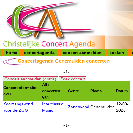
home
concertagenda
concert aanmelden
zoeken
Concertagenda Genemuiden concerten
»1«
Concert aanmelden (gratis)
Zoek concert
Alle
Concertinformatie
concerten
Genre
Plaats
Datum
over
van
Koorzangavond
Interclassic
12-09-
Zangavond
Genemuiden
voor de ZGG
Music
2026
»1«