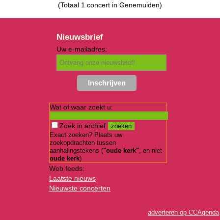
(Totaal 1 concert in Genemuiden)
Nieuwsbrief
Uw e-mailadres:
Wat of waar zoekt u:
Zoek in archief
Exact zoeken? Plaats uw
zoekopdrachten tussen
aanhalingstekens (
"oude kerk"
, en niet
oude kerk
)
Web feeds:
Laatste nieuws
Nieuwste concerten
adverteren op CCAgenda