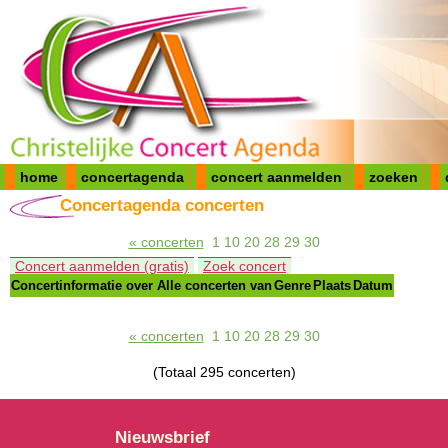
home
concertagenda
concert aanmelden
zoeken
Concertagenda concerten
« concerten
1
10
20
28
29
30
Concert aanmelden (gratis)
Zoek concert
Concertinformatie over
Alle concerten van
Genre
Plaats
Datum
« concerten
1
10
20
28
29
30
(Totaal 295 concerten)
Nieuwsbrief