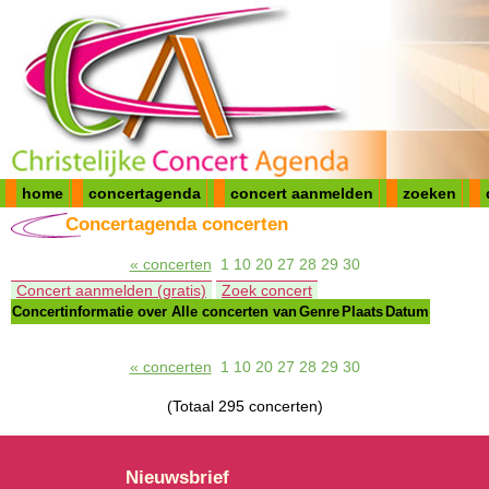
home
concertagenda
concert aanmelden
zoeken
Concertagenda concerten
« concerten
1
10
20
27
28
29
30
Concert aanmelden (gratis)
Zoek concert
Concertinformatie over
Alle concerten van
Genre
Plaats
Datum
« concerten
1
10
20
27
28
29
30
(Totaal 295 concerten)
Nieuwsbrief