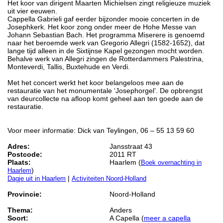
Het koor van dirigent Maarten Michielsen zingt religieuze muziek
uit vier eeuwen.
Cappella Gabrieli gaf eerder bijzonder mooie concerten in de
Josephkerk. Het koor zong onder meer de Hohe Messe van
Johann Sebastian Bach. Het programma Miserere is genoemd
naar het beroemde werk van Gregorio Allegri (1582-1652), dat
lange tijd alleen in de Sixtijnse Kapel gezongen mocht worden.
Behalve werk van Allegri zingen de Rotterdammers Palestrina,
Monteverdi, Tallis, Buxtehude en Verdi.
Met het concert werkt het koor belangeloos mee aan de
restauratie van het monumentale ‘Josephorgel’. De opbrengst
van deurcollecte na afloop komt geheel aan ten goede aan de
restauratie.
Voor meer informatie: Dick van Teylingen, 06 – 55 13 59 60
Adres:
Jansstraat 43
Postcode:
2011 RT
Plaats:
Haarlem (
Boek overnachting in
)
Haarlem
|
Dagje uit in Haarlem
Activiteiten Noord-Holland
Provincie:
Noord-Holland
Thema:
Anders
Soort:
A Capella (
meer a capella