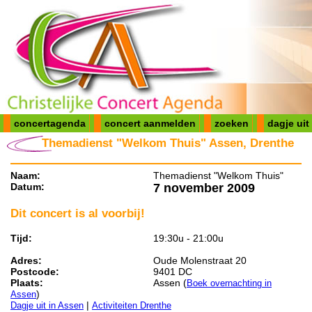
concertagenda
concert aanmelden
zoeken
dagje uit
Themadienst "Welkom Thuis" Assen, Drenthe
Naam:
Themadienst "Welkom Thuis"
Datum:
7 november 2009
Dit concert is al voorbij!
Tijd:
19:30u - 21:00u
Adres:
Oude Molenstraat 20
Postcode:
9401 DC
Plaats:
Assen (
Boek overnachting in
)
Assen
|
Dagje uit in Assen
Activiteiten Drenthe