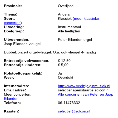
Provincie:
Overijssel
Thema:
Anders
Soort:
Klassiek (
meer klassieke
concerten
)
Uitvoering:
Instrumentaal
Doelgroep:
Alle leeftijden
Uitvoerenden:
Peter Eilander, orgel
Jaap Eilander, vleugel
Dubbelconcert orgel-vleugel. O.a. ook vleugel 4-handig
Entreeprijs volwassenen:
€ 12,50
Entreeprijs kinderen:
€ 5,00
Rolstoeltoegankelijk:
Ja
Weer:
Overdekt
Internetadres:
http://www.veelzijdiginmuziek.nl
Email adres:
selectief apenstaartje solcon.nl
Meer concerten:
Alle concerten van Peter en Jaap
Eilander.
Telefoon:
06-11473332
Kaarten:
selectief@solcon.nl