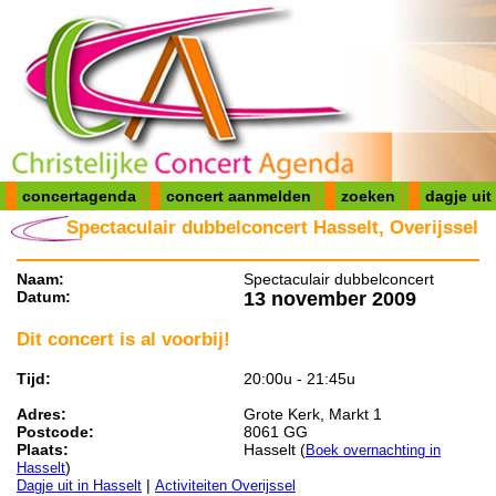
concertagenda
concert aanmelden
zoeken
dagje uit
Spectaculair dubbelconcert Hasselt, Overijssel
Naam:
Spectaculair dubbelconcert
Datum:
13 november 2009
Dit concert is al voorbij!
Tijd:
20:00u - 21:45u
Adres:
Grote Kerk, Markt 1
Postcode:
8061 GG
Plaats:
Hasselt (
Boek overnachting in
)
Hasselt
|
Dagje uit in Hasselt
Activiteiten Overijssel