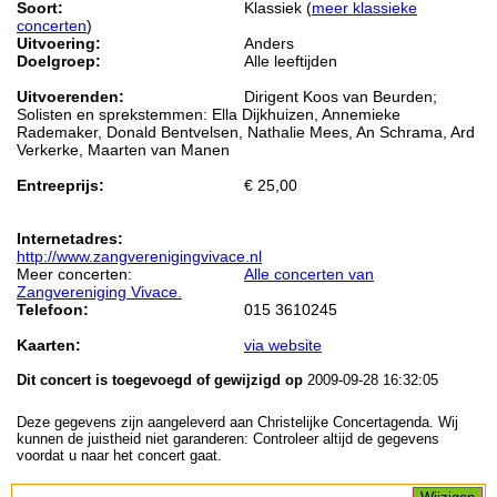
Soort:
Klassiek (
meer klassieke
concerten
)
Uitvoering:
Anders
Doelgroep:
Alle leeftijden
Uitvoerenden:
Dirigent Koos van Beurden;
Solisten en sprekstemmen: Ella Dijkhuizen, Annemieke
Rademaker, Donald Bentvelsen, Nathalie Mees, An Schrama, Ard
Verkerke, Maarten van Manen
Entreeprijs:
€ 25,00
Internetadres:
http://www.zangverenigingvivace.nl
Meer concerten:
Alle concerten van
Zangvereniging Vivace.
Telefoon:
015 3610245
Kaarten:
via website
Dit concert is toegevoegd of gewijzigd op
2009-09-28 16:32:05
Deze gegevens zijn aangeleverd aan Christelijke Concertagenda. Wij
kunnen de juistheid niet garanderen: Controleer altijd de gegevens
voordat u naar het concert gaat.