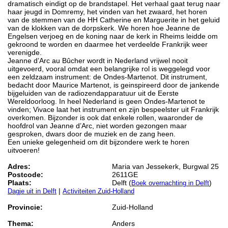
dramatisch eindigt op de brandstapel. Het verhaal gaat terug naar
haar jeugd in Domremy, het vinden van het zwaard, het horen
van de stemmen van de HH Catherine en Marguerite in het geluid
van de klokken van de dorpskerk. We horen hoe Jeanne de
Engelsen verjoeg en de koning naar de kerk in Rheims leidde om
gekroond te worden en daarmee het verdeelde Frankrijk weer
verenigde.
Jeanne d’Arc au Bûcher wordt in Nederland vrijwel nooit
uitgevoerd, vooral omdat een belangrijke rol is weggelegd voor
een zeldzaam instrument: de Ondes-Martenot. Dit instrument,
bedacht door Maurice Martenot, is geinspireerd door de jankende
bijgeluiden van de radiozendapparatuur uit de Eerste
Wereldoorloog. In heel Nederland is geen Ondes-Martenot te
vinden; Vivace laat het instrument en zijn bespeelster uit Frankrijk
overkomen. Bijzonder is ook dat enkele rollen, waaronder de
hoofdrol van Jeanne d’Arc, niet worden gezongen maar
gesproken, dwars door de muziek en de zang heen.
Een unieke gelegenheid om dit bijzondere werk te horen
uitvoeren!
Adres:
Maria van Jessekerk, Burgwal 25
Postcode:
2611GE
Plaats:
Delft (
)
Boek overnachting in Delft
|
Dagje uit in Delft
Activiteiten Zuid-Holland
Provincie:
Zuid-Holland
Thema:
Anders