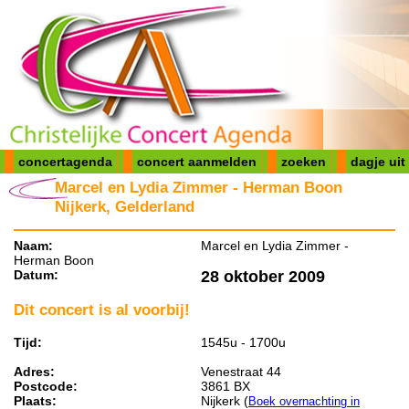
concertagenda
concert aanmelden
zoeken
dagje uit
Marcel en Lydia Zimmer - Herman Boon
Nijkerk, Gelderland
Naam:
Marcel en Lydia Zimmer -
Herman Boon
Datum:
28 oktober 2009
Dit concert is al voorbij!
Tijd:
1545u - 1700u
Adres:
Venestraat 44
Postcode:
3861 BX
Plaats:
Nijkerk (
Boek overnachting in