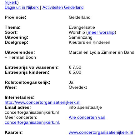
)
Nijkerk
|
Dagje uit in Nijkerk
Activiteiten Gelderland
Provincie:
Gelderland
Thema:
Evangelisatie
Soort:
Worship (
meer worship
)
Uitvoering:
Samenzang
Doelgroep:
Kleuters en Kinderen
Uitvoerenden:
Marcel en Lydia Zimmer en Band
+ Herman Boon
Entreeprijs volwassenen:
€ 7,50
Entreeprijs kinderen:
€ 5,00
Rolstoeltoegankelijk:
Ja
Weer:
Overdekt
Internetadres:
http://www.concertorganisatienijkerk.nl
Email adres:
info apenstaartje
concertorganisatienijkerk.nl
Meer concerten:
Alle concerten van
concertorganisatienijkerk.nl.
Kaarten:
www.concertorganisatienijkerk.nl