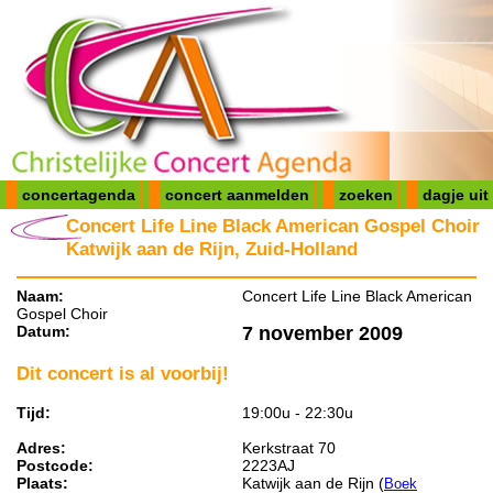
concertagenda
concert aanmelden
zoeken
dagje uit
Concert Life Line Black American Gospel Choir
Katwijk aan de Rijn, Zuid-Holland
Naam:
Concert Life Line Black American
Gospel Choir
Datum:
7 november 2009
Dit concert is al voorbij!
Tijd:
19:00u - 22:30u
Adres:
Kerkstraat 70
Postcode:
2223AJ
Plaats:
Katwijk aan de Rijn (
Boek