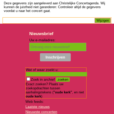
Deze gegevens zijn aangeleverd aan Christelijke Concertagenda. Wij
kunnen de juistheid niet garanderen: Controleer altijd de gegevens
voordat u naar het concert gaat.
Nieuwsbrief
Uw e-mailadres:
Wat of waar zoekt u:
Zoek in archief
Exact zoeken? Plaats uw
zoekopdrachten tussen
aanhalingstekens (
"oude kerk"
, en niet
oude kerk
)
Web feeds:
Laatste nieuws
Nieuwste concerten