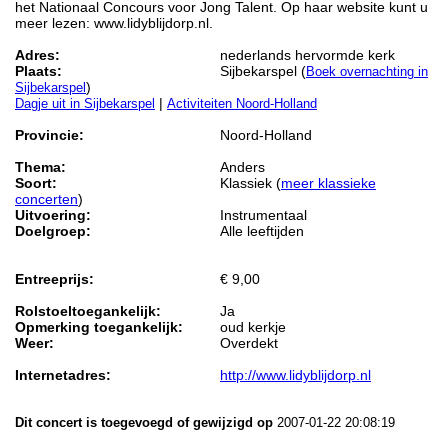
het Nationaal Concours voor Jong Talent. Op haar website kunt u
meer lezen: www.lidyblijdorp.nl.
Adres:
nederlands hervormde kerk
Plaats:
Sijbekarspel (
Boek overnachting in
)
Sijbekarspel
|
Dagje uit in Sijbekarspel
Activiteiten Noord-Holland
Provincie:
Noord-Holland
Thema:
Anders
Soort:
Klassiek (
meer klassieke
concerten
)
Uitvoering:
Instrumentaal
Doelgroep:
Alle leeftijden
Entreeprijs:
€ 9,00
Rolstoeltoegankelijk:
Ja
Opmerking toegankelijk:
oud kerkje
Weer:
Overdekt
Internetadres:
http://www.lidyblijdorp.nl
Dit concert is toegevoegd of gewijzigd op
2007-01-22 20:08:19