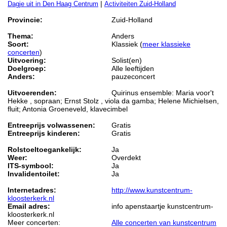
|
Dagje uit in Den Haag Centrum
Activiteiten Zuid-Holland
Provincie:
Zuid-Holland
Thema:
Anders
Soort:
Klassiek (
meer klassieke
concerten
)
Uitvoering:
Solist(en)
Doelgroep:
Alle leeftijden
Anders:
pauzeconcert
Uitvoerenden:
Quirinus ensemble: Maria voor't
Hekke , sopraan; Ernst Stolz , viola da gamba; Helene Michielsen,
fluit; Antonia Groeneveld, klavecimbel
Entreeprijs volwassenen:
Gratis
Entreeprijs kinderen:
Gratis
Rolstoeltoegankelijk:
Ja
Weer:
Overdekt
ITS-symbool:
Ja
Invalidentoilet:
Ja
Internetadres:
http://www.kunstcentrum-
kloosterkerk.nl
Email adres:
info apenstaartje kunstcentrum-
kloosterkerk.nl
Meer concerten:
Alle concerten van kunstcentrum