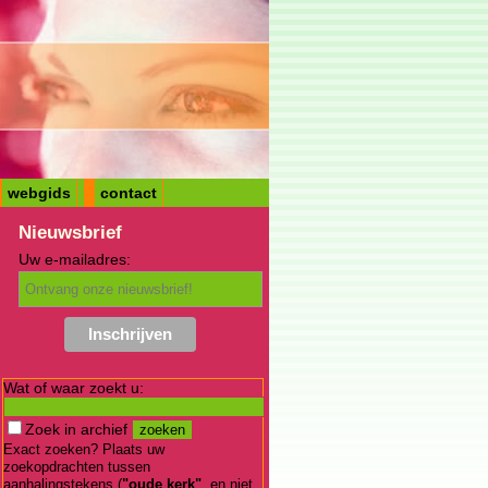
webgids
contact
Nieuwsbrief
Uw e-mailadres:
Wat of waar zoekt u:
Zoek in archief
Exact zoeken? Plaats uw
zoekopdrachten tussen
aanhalingstekens (
"oude kerk"
, en niet