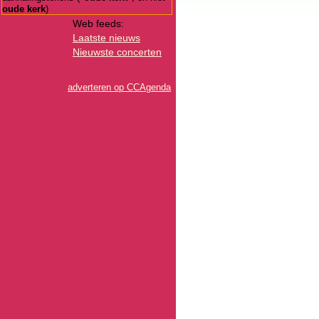
oude kerk
)
Web feeds:
Laatste nieuws
Nieuwste concerten
adverteren op CCAgenda