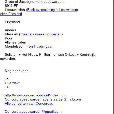
Grote of Jacobijnerkerk Leeuwarden
8911 EP
Leeuwarden (
)
Boek overnachting in Leeuwarden
teiten Friesland
Friesland
Anders
Klassiek (
meer klassieke concerten
)
Koor
Alle leeftijden
Mendelssohn- en Haydn-Jaar
Solisten + Het Nieuw Philharmonisch Orkest + Koninklijk
euwarden.
Nog onbekend
Ja
Overdekt
Ja
http://www.concordia.dds.nl/index.html
ConcordiaLeeuwarden apenstaartje Gmail.com
Alle concerten van Concordia.
ConcordiaLeeuwarden@gmail.com