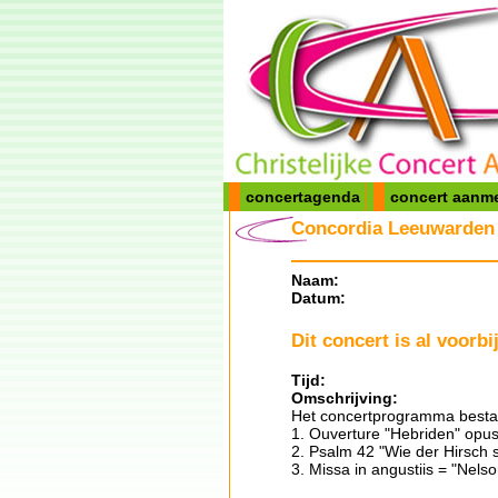
concertagenda
concert aanm
Concordia Leeuwarden 
Naam:
Datum:
Dit concert is al voorbij
Tijd:
Omschrijving:
Het concertprogramma bestaat
1. Ouverture "Hebriden" opu
2. Psalm 42 "Wie der Hirsch s
3. Missa in angustiis = "Nels