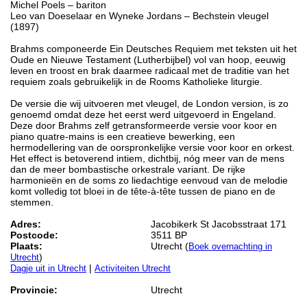
Michel Poels – bariton
Leo van Doeselaar en Wyneke Jordans – Bechstein vleugel
(1897)
Brahms componeerde Ein Deutsches Requiem met teksten uit het
Oude en Nieuwe Testament (Lutherbijbel) vol van hoop, eeuwig
leven en troost en brak daarmee radicaal met de traditie van het
requiem zoals gebruikelijk in de Rooms Katholieke liturgie.
De versie die wij uitvoeren met vleugel, de London version, is zo
genoemd omdat deze het eerst werd uitgevoerd in Engeland.
Deze door Brahms zelf getransformeerde versie voor koor en
piano quatre-mains is een creatieve bewerking, een
hermodellering van de oorspronkelijke versie voor koor en orkest.
Het effect is betoverend intiem, dichtbij, nóg meer van de mens
dan de meer bombastische orkestrale variant. De rijke
harmonieën en de soms zo liedachtige eenvoud van de melodie
komt volledig tot bloei in de tête-à-tête tussen de piano en de
stemmen.
Adres:
Jacobikerk St Jacobsstraat 171
Postcode:
3511 BP
Plaats:
Utrecht (
Boek overnachting in
)
Utrecht
|
Dagje uit in Utrecht
Activiteiten Utrecht
Provincie:
Utrecht