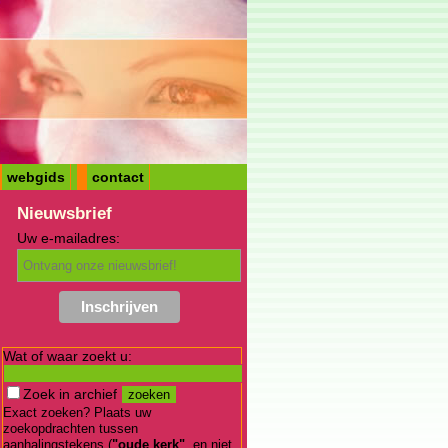
webgids
contact
Nieuwsbrief
Uw e-mailadres:
Wat of waar zoekt u:
Zoek in archief
Exact zoeken? Plaats uw
zoekopdrachten tussen
aanhalingstekens (
"oude kerk"
, en niet