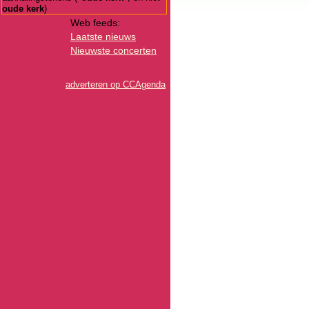
oude kerk
)
Web feeds:
Laatste nieuws
Nieuwste concerten
adverteren op CCAgenda