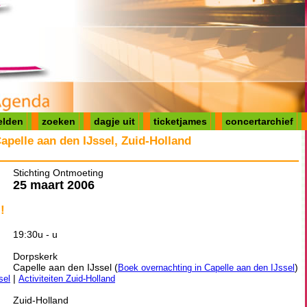
elden
zoeken
dagje uit
ticketjames
concertarchief
apelle aan den IJssel, Zuid-Holland
Stichting Ontmoeting
25 maart 2006
!
19:30u - u
Dorpskerk
Capelle aan den IJssel (
)
Boek overnachting in Capelle aan den IJssel
|
sel
Activiteiten Zuid-Holland
Zuid-Holland