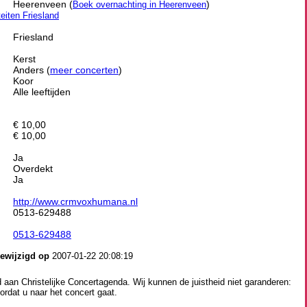
Heerenveen (
)
Boek overnachting in Heerenveen
teiten Friesland
Friesland
Kerst
Anders (
meer concerten
)
Koor
Alle leeftijden
€ 10,00
€ 10,00
Ja
Overdekt
Ja
http://www.crmvoxhumana.nl
0513-629488
0513-629488
gewijzigd op
2007-01-22 20:08:19
aan Christelijke Concertagenda. Wij kunnen de juistheid niet garanderen:
ordat u naar het concert gaat.