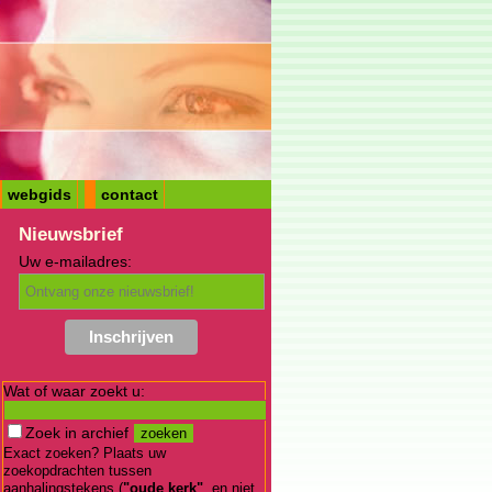
webgids
contact
Nieuwsbrief
Uw e-mailadres:
Wat of waar zoekt u:
Zoek in archief
Exact zoeken? Plaats uw
zoekopdrachten tussen
aanhalingstekens (
"oude kerk"
, en niet