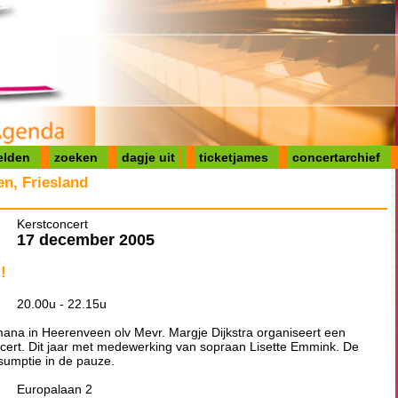
elden
zoeken
dagje uit
ticketjames
concertarchief
n, Friesland
Kerstconcert
17 december 2005
!
20.00u - 22.15u
na in Heerenveen olv Mevr. Margje Dijkstra organiseert een
oncert. Dit jaar met medewerking van sopraan Lisette Emmink. De
nsumptie in de pauze.
Europalaan 2