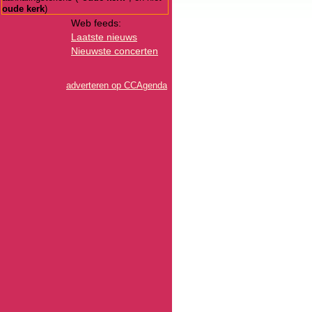
oude kerk
)
Web feeds:
Laatste nieuws
Nieuwste concerten
adverteren op CCAgenda