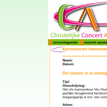
concertagenda
concert aanm
Kerstconcert Heerenvee
Naam:
Datum:
Dit concert is al voorbij
Tijd:
Omschrijving:
Het chr.mannenkoor Vox Huma
jaarlijks terugkerend kerstc
toegangsprijs is incl. een co
Adres: