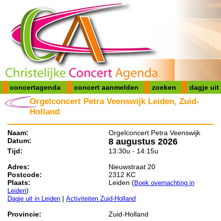
concertagenda
concert aanmelden
zoeken
dagje uit
Orgelconcert Petra Veenswijk Leiden, Zuid-
Holland
Naam:
Orgelconcert Petra Veenswijk
Datum:
8 augustus 2026
Tijd:
13:30u - 14:15u
Adres:
Nieuwstraat 20
Postcode:
2312 KC
Plaats:
Leiden (
Boek overnachting in
)
Leiden
|
Dagje uit in Leiden
Activiteiten Zuid-Holland
Provincie:
Zuid-Holland