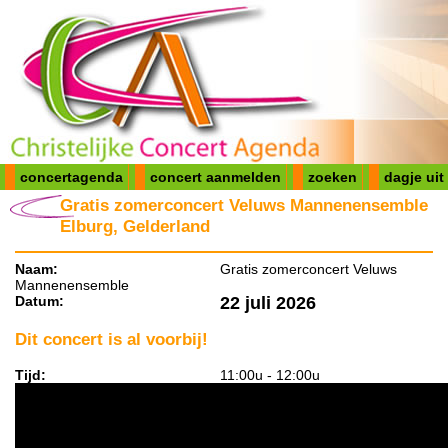
concertagenda
concert aanmelden
zoeken
dagje uit
Gratis zomerconcert Veluws Mannenensemble
Elburg, Gelderland
Naam:
Gratis zomerconcert Veluws
Mannenensemble
Datum:
22 juli 2026
Dit concert is al voorbij!
Tijd:
11:00u - 12:00u