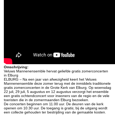
Omschrijving:
Veluws Mannenensemble hervat geliefde gratis zomerconcerten
in Elburg
ELBURG – Na een jaar van afwezigheid keert het Veluws
Mannenensemble deze zomer terug met de inmiddels traditionele
gratis zomerconcerten in de Grote Kerk van Elburg. Op woensdag
22 juli, 29 juli, 5 augustus en 12 augustus verzorgt het ensemble
een gratis ochtendconcert voor inwoners van de regio en de vele
toeristen die in de zomermaanden Elburg bezoeken.
De concerten beginnen om 11.00 uur. De deuren van de kerk
openen om 10.30 uur. De toegang is gratis; bij de uitgang wordt
een collecte gehouden ter bestrijding van de gemaakte kosten.