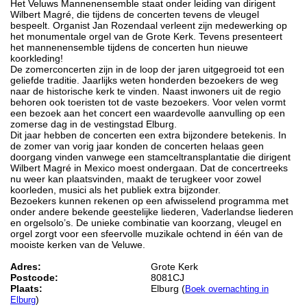
Het Veluws Mannenensemble staat onder leiding van dirigent
Wilbert Magré, die tijdens de concerten tevens de vleugel
bespeelt. Organist Jan Rozendaal verleent zijn medewerking op
het monumentale orgel van de Grote Kerk. Tevens presenteert
het mannenensemble tijdens de concerten hun nieuwe
koorkleding!
De zomerconcerten zijn in de loop der jaren uitgegroeid tot een
geliefde traditie. Jaarlijks weten honderden bezoekers de weg
naar de historische kerk te vinden. Naast inwoners uit de regio
behoren ook toeristen tot de vaste bezoekers. Voor velen vormt
een bezoek aan het concert een waardevolle aanvulling op een
zomerse dag in de vestingstad Elburg.
Dit jaar hebben de concerten een extra bijzondere betekenis. In
de zomer van vorig jaar konden de concerten helaas geen
doorgang vinden vanwege een stamceltransplantatie die dirigent
Wilbert Magré in Mexico moest ondergaan. Dat de concertreeks
nu weer kan plaatsvinden, maakt de terugkeer voor zowel
koorleden, musici als het publiek extra bijzonder.
Bezoekers kunnen rekenen op een afwisselend programma met
onder andere bekende geestelijke liederen, Vaderlandse liederen
en orgelsolo’s. De unieke combinatie van koorzang, vleugel en
orgel zorgt voor een sfeervolle muzikale ochtend in één van de
mooiste kerken van de Veluwe.
Adres:
Grote Kerk
Postcode:
8081CJ
Plaats:
Elburg (
Boek overnachting in
)
Elburg