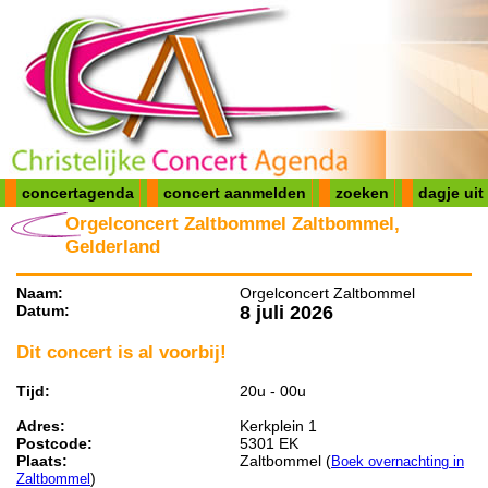
concertagenda
concert aanmelden
zoeken
dagje uit
Orgelconcert Zaltbommel Zaltbommel,
Gelderland
Naam:
Orgelconcert Zaltbommel
Datum:
8 juli 2026
Dit concert is al voorbij!
Tijd:
20u - 00u
Adres:
Kerkplein 1
Postcode:
5301 EK
Plaats:
Zaltbommel (
Boek overnachting in
)
Zaltbommel