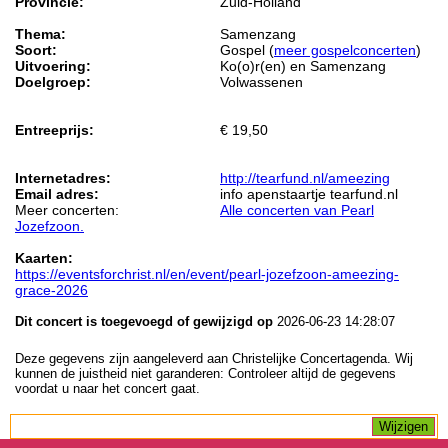
Provincie:
Zuid-Holland
Thema:
Samenzang
Soort:
Gospel (
meer gospelconcerten
)
Uitvoering:
Ko(o)r(en) en Samenzang
Doelgroep:
Volwassenen
Entreeprijs:
€ 19,50
Internetadres:
http://tearfund.nl/ameezing
Email adres:
info apenstaartje tearfund.nl
Meer concerten:
Alle concerten van Pearl
Jozefzoon.
Kaarten:
https://eventsforchrist.nl/en/event/pearl-jozefzoon-ameezing-
grace-2026
Dit concert is toegevoegd of gewijzigd op
2026-06-23 14:28:07
Deze gegevens zijn aangeleverd aan Christelijke Concertagenda. Wij
kunnen de juistheid niet garanderen: Controleer altijd de gegevens
voordat u naar het concert gaat.