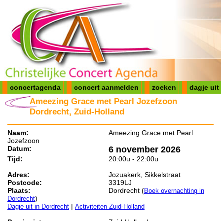
concertagenda
concert aanmelden
zoeken
dagje uit
Ameezing Grace met Pearl Jozefzoon
Dordrecht, Zuid-Holland
Naam:
Ameezing Grace met Pearl
Jozefzoon
Datum:
6 november 2026
Tijd:
20:00u - 22:00u
Adres:
Jozuakerk, Sikkelstraat
Postcode:
3319LJ
Plaats:
Dordrecht (
Boek overnachting in
)
Dordrecht
|
Dagje uit in Dordrecht
Activiteiten Zuid-Holland