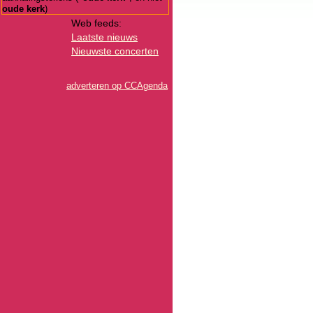
oude kerk
)
Web feeds:
Laatste nieuws
Nieuwste concerten
adverteren op CCAgenda