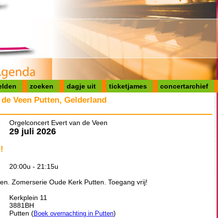
elden
zoeken
dagje uit
ticketjames
concertarchief
 de Veen Putten, Gelderland
Orgelconcert Evert van de Veen
29 juli 2026
!
20:00u - 21:15u
en. Zomerserie Oude Kerk Putten. Toegang vrij!
Kerkplein 11
3881BH
Putten (
)
Boek overnachting in Putten