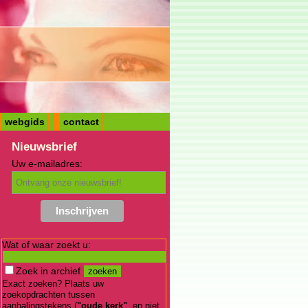
webgids
contact
Nieuwsbrief
Uw e-mailadres:
Wat of waar zoekt u:
Zoek in archief
Exact zoeken? Plaats uw
zoekopdrachten tussen
aanhalingstekens (
"oude kerk"
, en niet