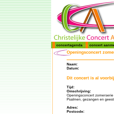
concertagenda
concert aanm
Openingsconcert zomer
Naam:
Datum:
Dit concert is al voorbij
Tijd:
Omschrijving:
Openingsconcert zomerserie O
Psalmen, gezangen en geeste
Adres:
Postcode: