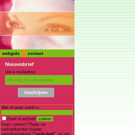
webgids
contact
Nieuwsbrief
Uw e-mailadres:
Wat of waar zoekt u:
Zoek in archief
Exact zoeken? Plaats uw
zoekopdrachten tussen
aanhalingstekens (
"oude kerk"
, en niet