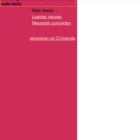
oude kerk
)
Web feeds:
Laatste nieuws
Nieuwste concerten
adverteren op CCAgenda