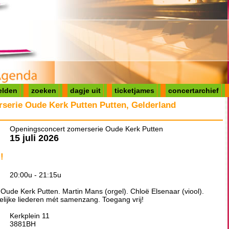
elden
zoeken
dagje uit
ticketjames
concertarchief
serie Oude Kerk Putten Putten, Gelderland
Openingsconcert zomerserie Oude Kerk Putten
15 juli 2026
!
20:00u - 21:15u
ude Kerk Putten. Martin Mans (orgel). Chloë Elsenaar (viool).
lijke liederen mét samenzang. Toegang vrij!
Kerkplein 11
3881BH