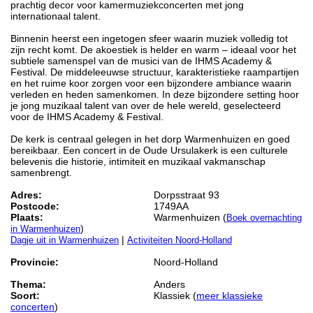
prachtig decor voor kamermuziekconcerten met jong
internationaal talent.
Binnenin heerst een ingetogen sfeer waarin muziek volledig tot
zijn recht komt. De akoestiek is helder en warm – ideaal voor het
subtiele samenspel van de musici van de IHMS Academy &
Festival. De middeleeuwse structuur, karakteristieke raampartijen
en het ruime koor zorgen voor een bijzondere ambiance waarin
verleden en heden samenkomen. In deze bijzondere setting hoor
je jong muzikaal talent van over de hele wereld, geselecteerd
voor de IHMS Academy & Festival.
De kerk is centraal gelegen in het dorp Warmenhuizen en goed
bereikbaar. Een concert in de Oude Ursulakerk is een culturele
belevenis die historie, intimiteit en muzikaal vakmanschap
samenbrengt.
Adres:
Dorpsstraat 93
Postcode:
1749AA
Plaats:
Warmenhuizen (
Boek overnachting
)
in Warmenhuizen
|
Dagje uit in Warmenhuizen
Activiteiten Noord-Holland
Provincie:
Noord-Holland
Thema:
Anders
Soort:
Klassiek (
meer klassieke
concerten
)