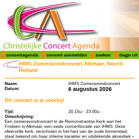
concertagenda
concert aanmelden
zoeken
dagje uit
IHMS Zomeravondconcert Alkmaar, Noord-
Holland
Naam:
IHMS Zomeravondconcert
Datum:
6 augustus 2026
Dit concert is al voorbij!
Tijd:
20.15u - 23.00u
Omschrijving:
Een zomeravondconcert in de Remonstrantse Kerk aan het
Fnidsen in Alkmaar, een vaste concertlocatie van IHMS. Deze
sfeervolle kerk, verscholen in het hart van de oude binnenstad,
staat bekend om haar intieme karakter en uitstekende akoestiek –