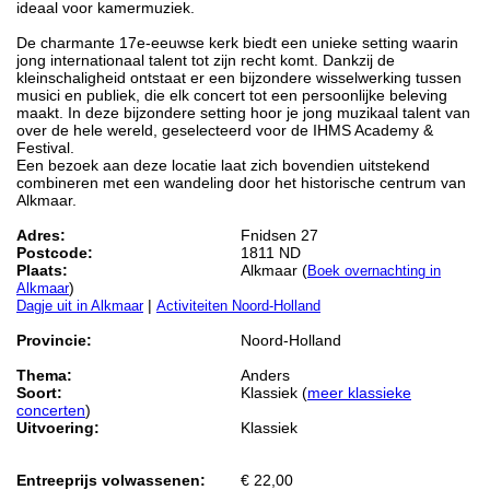
ideaal voor kamermuziek.
De charmante 17e-eeuwse kerk biedt een unieke setting waarin
jong internationaal talent tot zijn recht komt. Dankzij de
kleinschaligheid ontstaat er een bijzondere wisselwerking tussen
musici en publiek, die elk concert tot een persoonlijke beleving
maakt. In deze bijzondere setting hoor je jong muzikaal talent van
over de hele wereld, geselecteerd voor de IHMS Academy &
Festival.
Een bezoek aan deze locatie laat zich bovendien uitstekend
combineren met een wandeling door het historische centrum van
Alkmaar.
Adres:
Fnidsen 27
Postcode:
1811 ND
Plaats:
Alkmaar (
Boek overnachting in
)
Alkmaar
|
Dagje uit in Alkmaar
Activiteiten Noord-Holland
Provincie:
Noord-Holland
Thema:
Anders
Soort:
Klassiek (
meer klassieke
concerten
)
Uitvoering:
Klassiek
Entreeprijs volwassenen:
€ 22,00