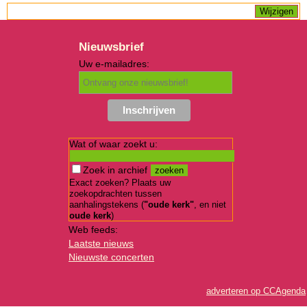
Nieuwsbrief
Uw e-mailadres:
Wat of waar zoekt u:
Zoek in archief
Exact zoeken? Plaats uw
zoekopdrachten tussen
aanhalingstekens (
"oude kerk"
, en niet
oude kerk
)
Web feeds:
Laatste nieuws
Nieuwste concerten
adverteren op CCAgenda