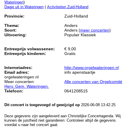
)
Wateringen
|
Dagje uit in Wateringen
Activiteiten Zuid-Holland
Provincie:
Zuid-Holland
Thema:
Anders
Soort:
Anders (
meer concerten
)
Uitvoering:
Populair Klassiek
Entreeprijs volwassenen:
€ 9,00
Entreeprijs kinderen:
Gratis
Internetadres:
http://www.orgelwateringen.nl
Email adres:
info apenstaartje
orgelwateringen.nl
Meer concerten:
Alle concerten van Orgelcomité
Herv. Gem. Wateringen.
Telefoon:
0641208515
Dit concert is toegevoegd of gewijzigd op
2026-06-08 13:42:25
Deze gegevens zijn aangeleverd aan Christelijke Concertagenda. Wij
kunnen de juistheid niet garanderen: Controleer altijd de gegevens
voordat u naar het concert gaat.