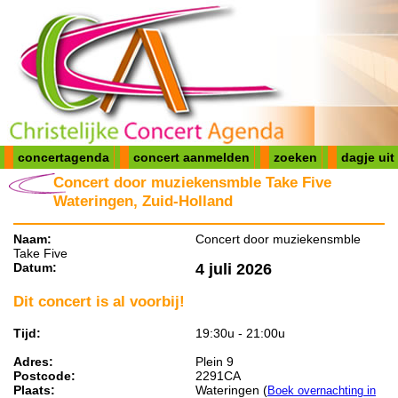
concertagenda
concert aanmelden
zoeken
dagje uit
Concert door muziekensmble Take Five
Wateringen, Zuid-Holland
Naam:
Concert door muziekensmble
Take Five
Datum:
4 juli 2026
Dit concert is al voorbij!
Tijd:
19:30u - 21:00u
Adres:
Plein 9
Postcode:
2291CA
Plaats:
Wateringen (
Boek overnachting in