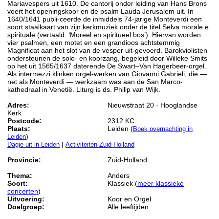
Mariavespers uit 1610. De cantorij onder leiding van Hans Brons
voert het openingskoor en de psalm Lauda Jerusalem uit. In
1640/1641 publi-ceerde de inmiddels 74‑jarige Monteverdi een
soort staalkaart van zijn kerkmuziek onder de titel Selva morale e
spirituale (vertaald: ‘Moreel en spiritueel bos’). Hiervan worden
vier psalmen, een motet en een grandioos achtstemmig
Magnificat aan het slot van de vesper uit-gevoerd. Barokviolisten
ondersteunen de solo- en koorzang, begeleid door Willeke Smits
op het uit 1565/1637 daterende De Swart–Van Hagerbeer-orgel.
Als intermezzi klinken orgel-werken van Giovanni Gabrieli, die —
net als Monteverdi — werkzaam was aan de San Marco-
kathedraal in Venetië. Liturg is ds. Philip van Wijk.
Adres:
Nieuwstraat 20 - Hooglandse
Kerk
Postcode:
2312 KC
Plaats:
Leiden (
Boek overnachting in
)
Leiden
|
Dagje uit in Leiden
Activiteiten Zuid-Holland
Provincie:
Zuid-Holland
Thema:
Anders
Soort:
Klassiek (
meer klassieke
concerten
)
Uitvoering:
Koor en Orgel
Doelgroep:
Alle leeftijden