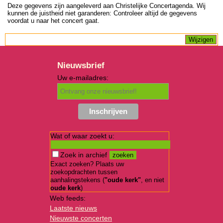
Deze gegevens zijn aangeleverd aan Christelijke Concertagenda. Wij
kunnen de juistheid niet garanderen: Controleer altijd de gegevens
voordat u naar het concert gaat.
Nieuwsbrief
Uw e-mailadres:
Wat of waar zoekt u:
Zoek in archief
Exact zoeken? Plaats uw
zoekopdrachten tussen
aanhalingstekens (
"oude kerk"
, en niet
oude kerk
)
Web feeds:
Laatste nieuws
Nieuwste concerten