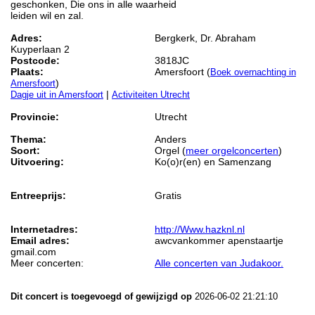
geschonken, Die ons in alle waarheid
leiden wil en zal.
Adres:
Bergkerk, Dr. Abraham
Kuyperlaan 2
Postcode:
3818JC
Plaats:
Amersfoort (
Boek overnachting in
)
Amersfoort
|
Dagje uit in Amersfoort
Activiteiten Utrecht
Provincie:
Utrecht
Thema:
Anders
Soort:
Orgel (
meer orgelconcerten
)
Uitvoering:
Ko(o)r(en) en Samenzang
Entreeprijs:
Gratis
Internetadres:
http://Www.hazknl.nl
Email adres:
awcvankommer apenstaartje
gmail.com
Meer concerten:
Alle concerten van Judakoor.
Dit concert is toegevoegd of gewijzigd op
2026-06-02 21:21:10