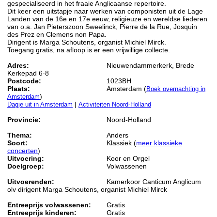
gespecialiseerd in het fraaie Anglicaanse repertoire.
Dit keer een uitstapje naar werken van componisten uit de Lage
Landen van de 16e en 17e eeuw, religieuze en wereldse liederen
van o.a. Jan Pieterszoon Sweelinck, Pierre de la Rue, Josquin
des Prez en Clemens non Papa.
Dirigent is Marga Schoutens, organist Michiel Mirck.
Toegang gratis, na afloop is er een vrijwillige collecte.
Adres:
Nieuwendammerkerk, Brede
Kerkepad 6-8
Postcode:
1023BH
Plaats:
Amsterdam (
Boek overnachting in
)
Amsterdam
|
Dagje uit in Amsterdam
Activiteiten Noord-Holland
Provincie:
Noord-Holland
Thema:
Anders
Soort:
Klassiek (
meer klassieke
concerten
)
Uitvoering:
Koor en Orgel
Doelgroep:
Volwassenen
Uitvoerenden:
Kamerkoor Canticum Anglicum
olv dirigent Marga Schoutens, organist Michiel Mirck
Entreeprijs volwassenen:
Gratis
Entreeprijs kinderen:
Gratis