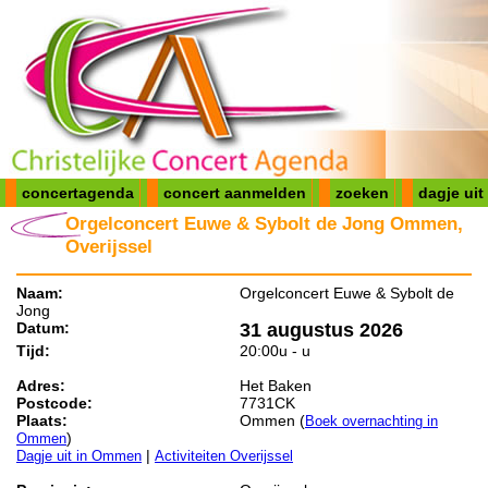
concertagenda
concert aanmelden
zoeken
dagje uit
Orgelconcert Euwe & Sybolt de Jong Ommen,
Overijssel
Naam:
Orgelconcert Euwe & Sybolt de
Jong
Datum:
31 augustus 2026
Tijd:
20:00u - u
Adres:
Het Baken
Postcode:
7731CK
Plaats:
Ommen (
Boek overnachting in
)
Ommen
|
Dagje uit in Ommen
Activiteiten Overijssel