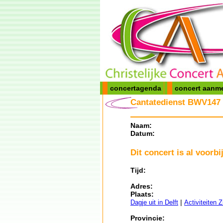
concertagenda
concert aanm
Cantatedienst BWV147 D
Naam:
Datum:
Dit concert is al voorbij
Tijd:
Adres:
Plaats:
|
Dagje uit in Delft
Activiteiten 
Provincie: