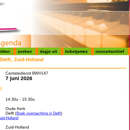
elden
zoeken
dagje uit
ticketjames
concertarchief
elft, Zuid-Holland
Cantatedienst BWV147
7 juni 2026
!
14:30u - 15:30u
Oude Kerk
Delft (
)
Boek overnachting in Delft
Zuid-Holland
Zuid-Holland