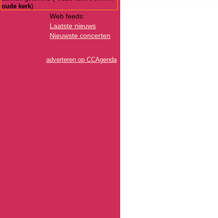
oude kerk
)
Web feeds:
Laatste nieuws
Nieuwste concerten
adverteren op CCAgenda