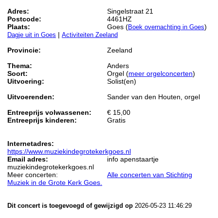
Adres:
Singelstraat 21
Postcode:
4461HZ
Plaats:
Goes (
)
Boek overnachting in Goes
|
Dagje uit in Goes
Activiteiten Zeeland
Provincie:
Zeeland
Thema:
Anders
Soort:
Orgel (
meer orgelconcerten
)
Uitvoering:
Solist(en)
Uitvoerenden:
Sander van den Houten, orgel
Entreeprijs volwassenen:
€ 15,00
Entreeprijs kinderen:
Gratis
Internetadres:
https://www.muziekindegrotekerkgoes.nl
Email adres:
info apenstaartje
muziekindegrotekerkgoes.nl
Meer concerten:
Alle concerten van Stichting
Muziek in de Grote Kerk Goes.
Dit concert is toegevoegd of gewijzigd op
2026-05-23 11:46:29