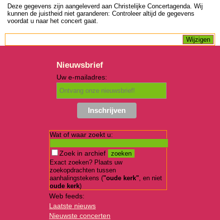
Deze gegevens zijn aangeleverd aan Christelijke Concertagenda. Wij
kunnen de juistheid niet garanderen: Controleer altijd de gegevens
voordat u naar het concert gaat.
Nieuwsbrief
Uw e-mailadres:
Wat of waar zoekt u:
Zoek in archief
Exact zoeken? Plaats uw
zoekopdrachten tussen
aanhalingstekens (
"oude kerk"
, en niet
oude kerk
)
Web feeds:
Laatste nieuws
Nieuwste concerten