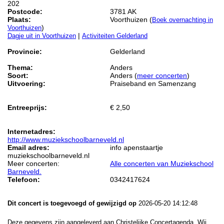
202
Postcode:
3781 AK
Plaats:
Voorthuizen (
Boek overnachting in
)
Voorthuizen
|
Dagje uit in Voorthuizen
Activiteiten Gelderland
Provincie:
Gelderland
Thema:
Anders
Soort:
Anders (
meer concerten
)
Uitvoering:
Praiseband en Samenzang
Entreeprijs:
€ 2,50
Internetadres:
http://www.muziekschoolbarneveld.nl
Email adres:
info apenstaartje
muziekschoolbarneveld.nl
Meer concerten:
Alle concerten van Muziekschool
Barneveld.
Telefoon:
0342417624
Dit concert is toegevoegd of gewijzigd op
2026-05-20 14:12:48
Deze gegevens zijn aangeleverd aan Christelijke Concertagenda. Wij