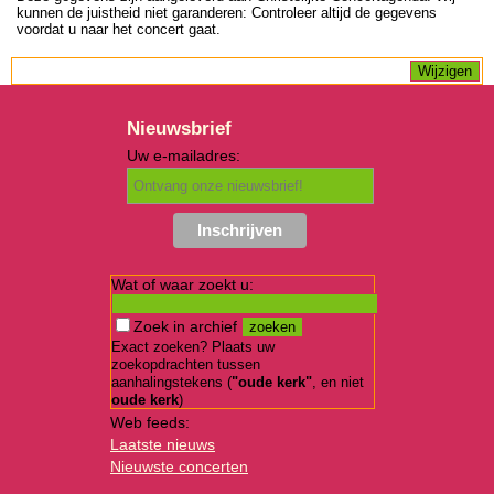
kunnen de juistheid niet garanderen: Controleer altijd de gegevens
voordat u naar het concert gaat.
Nieuwsbrief
Uw e-mailadres:
Wat of waar zoekt u:
Zoek in archief
Exact zoeken? Plaats uw
zoekopdrachten tussen
aanhalingstekens (
"oude kerk"
, en niet
oude kerk
)
Web feeds:
Laatste nieuws
Nieuwste concerten