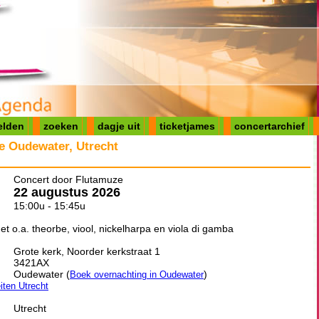
elden
zoeken
dagje uit
ticketjames
concertarchief
e Oudewater, Utrecht
Concert door Flutamuze
22 augustus 2026
15:00u - 15:45u
 o.a. theorbe, viool, nickelharpa en viola di gamba
Grote kerk, Noorder kerkstraat 1
3421AX
Oudewater (
)
Boek overnachting in Oudewater
eiten Utrecht
Utrecht