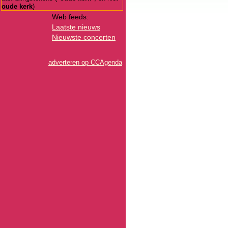
oude kerk
)
Web feeds:
Laatste nieuws
Nieuwste concerten
adverteren op CCAgenda