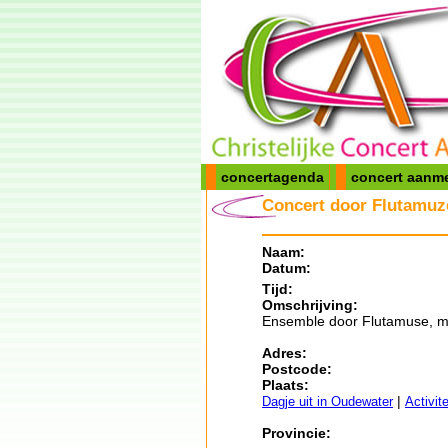
concertagenda
concert aanm
Concert door Flutamuz
Naam:
Datum:
Tijd:
Omschrijving:
Ensemble door Flutamuse, met
Adres:
Postcode:
Plaats:
|
Dagje uit in Oudewater
Activit
Provincie: