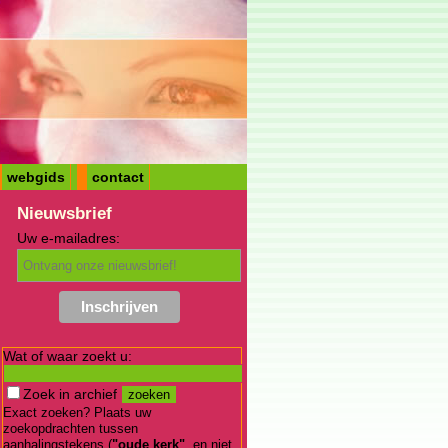
webgids
contact
Nieuwsbrief
Uw e-mailadres:
Wat of waar zoekt u:
Zoek in archief
Exact zoeken? Plaats uw
zoekopdrachten tussen
aanhalingstekens (
"oude kerk"
, en niet