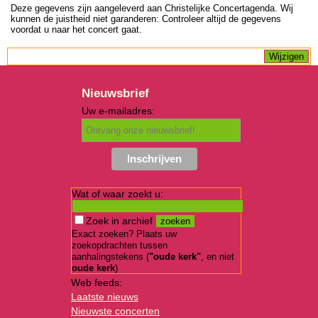
Deze gegevens zijn aangeleverd aan Christelijke Concertagenda. Wij
kunnen de juistheid niet garanderen: Controleer altijd de gegevens
voordat u naar het concert gaat.
Nieuwsbrief
Uw e-mailadres:
Wat of waar zoekt u:
Zoek in archief
Exact zoeken? Plaats uw
zoekopdrachten tussen
aanhalingstekens (
"oude kerk"
, en niet
oude kerk
)
Web feeds:
Laatste nieuws
Nieuwste concerten