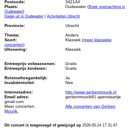
Postcode:
3421AX
Plaats:
Oudewater (
Boek overnachting in
)
Oudewater
|
Dagje uit in Oudewater
Activiteiten Utrecht
Provincie:
Utrecht
Thema:
Anders
Soort:
Klassiek (
meer klassieke
concerten
)
Uitvoering:
Klassiek
Entreeprijs volwassenen:
Gratis
Entreeprijs kinderen:
Gratis
Rolstoeltoegankelijk:
Ja
Invalidentoilet:
Nee
Internetadres:
http://www.gerbenmourik.nl
Email adres:
gerbenmourik81 apenstaartje
gmail.com
Meer concerten:
Alle concerten van Gerben
Mourik.
Dit concert is toegevoegd of gewijzigd op
2026-05-14 17:31:47