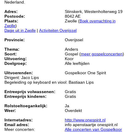
Nederland.
Adres:
Stinskerk, Westenholterweg 19
Postcode:
8042 AE
Plaats:
Zwolle (
Boek overnachting in
)
Zwolle
|
Dagje uit in Zwolle
Activiteiten Overijssel
Provincie:
Overijssel
Thema:
Anders
Soort:
Gospel (
meer gospelconcerten
)
Uitvoering:
Koor
Doelgroep:
Alle leeftijden
Uitvoerenden:
Gospelkoor One Spirit
Dirigent: Jaco Lips
Begeleiding op keyboard en viool: Bastiaan Lips
Entreeprijs volwassenen:
Gratis
Entreeprijs kinderen:
Gratis
Rolstoeltoegankelijk:
Ja
Weer:
Overdekt
Internetadres:
http://www.onespirit.nl
Email adres:
info apenstaartje onespirit.nl
Meer concerten:
Alle concerten van Gospelkoor